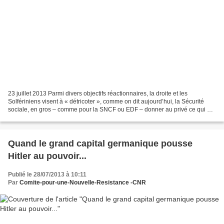
23 juillet 2013 Parmi divers objectifs réactionnaires, la droite et les
Solfériniens visent à « détricoter », comme on dit aujourd’hui, la Sécurité
sociale, en gros – comme pour la SNCF ou EDF – donner au privé ce qui est
rentable, tandis que le déficitaire...
Quand le grand capital germanique pousse
Hitler au pouvoir...
Publié le 28/07/2013 à 10:11
Par
Comite-pour-une-Nouvelle-Resistance -CNR