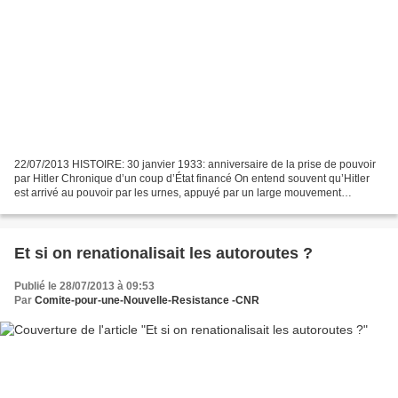
22/07/2013 HISTOIRE: 30 janvier 1933: anniversaire de la prise de pouvoir
par Hitler Chronique d’un coup d’État financé On entend souvent qu’Hitler
est arrivé au pouvoir par les urnes, appuyé par un large mouvement
populaire. Or, bien qu’organisé avec...
Et si on renationalisait les autoroutes ?
Publié le 28/07/2013 à 09:53
Par
Comite-pour-une-Nouvelle-Resistance -CNR