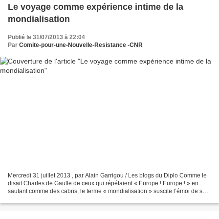
Le voyage comme expérience intime de la
mondialisation
Publié le 31/07/2013 à 22:04
Par
Comite-pour-une-Nouvelle-Resistance -CNR
Mercredi 31 juillet 2013 , par Alain Garrigou / Les blogs du Diplo Comme le
disait Charles de Gaulle de ceux qui répétaient « Europe ! Europe ! » en
sautant comme des cabris, le terme « mondialisation » suscite l’émoi de ses
apôtres. La morgue en plus....