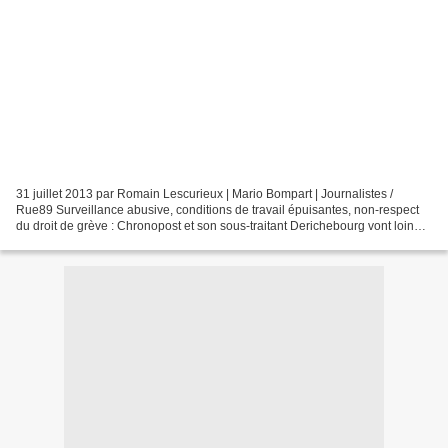
31 juillet 2013 par Romain Lescurieux | Mario Bompart | Journalistes /
Rue89 Surveillance abusive, conditions de travail épuisantes, non-respect
du droit de grève : Chronopost et son sous-traitant Derichebourg vont loin
pour tenir les délais. Dans un...