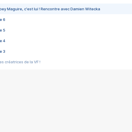
bey Maguire, c'est lui ! Rencontre avec Damien Witecka
e 6
e 5
e 4
e 3
s créatrices de la VF !
e 2
e 1
e Mektoub My Love arrive enfin ! Rencontre avec Shaïn Boumedine et Sal
i : après Toni en famille
elle réalise le bouleversant Dites lui que je l'aime
ais ! Rencontre autour de Vie privée de Rebecca Zlotowski