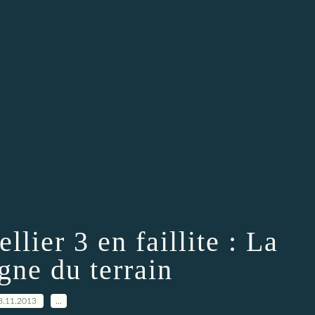
lier 3 en faillite : La
gne du terrain
8.11.2013
…