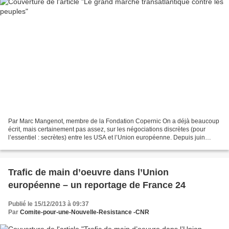
Par Marc Mangenot, membre de la Fondation Copernic On a déjà beaucoup
écrit, mais certainement pas assez, sur les négociations discrètes (pour
l’essentiel : secrètes) entre les USA et l’Union européenne. Depuis juin
dernier (2013), c’est officiel : il...
Trafic de main d’oeuvre dans l’Union
européenne – un reportage de France 24
Publié le 15/12/2013 à 09:37
Par
Comite-pour-une-Nouvelle-Resistance -CNR