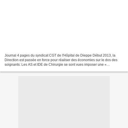
Journal 4 pages du syndicat CGT de l'Hôpital de Dieppe Début 2013, la
Direction est passée en force pour réaliser des économies sur le dos des
soignants: Les AS et IDE de Chirurgie se sont vues imposer une «
expérimentation » où elle travaillent 12 jours...