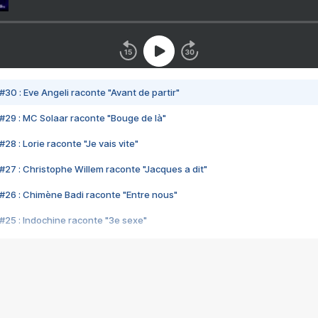
#30 : Eve Angeli raconte "Avant de partir"
#29 : MC Solaar raconte "Bouge de là"
28 : Lorie raconte "Je vais vite"
#27 : Christophe Willem raconte "Jacques a dit"
#26 : Chimène Badi raconte "Entre nous"
#25 : Indochine raconte "3e sexe"
#24 : Zaho raconte "C'est chelou"
#23 : Patrick Bruel raconte "Au café des délices"
#22 : Kyo raconte "Le chemin"