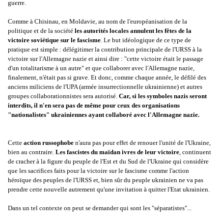
guerre.
Comme à Chisinau, en Moldavie, au nom de l'européanisation de la
politique et de la société
les autorités locales annulent les fêtes de la
victoire soviétique sur le fascisme
. Le but idéologique de ce type de
pratique est simple : délégitimer la contribution principale de l'URSS à la
victoire sur l'Allemagne nazie et ainsi dire : "cette victoire était le passage
d'un totalitarisme à un autre" et que collaborer avec l'Allemagne nazie,
finalement, n'était pas si grave. Et donc, comme chaque année, le défilé des
anciens miliciens de l'UPA (armée insurrectionnelle ukrainienne) et autres
groupes collaborationnistes sera autorisé.
Car, si les symboles nazis seront
interdits, il n'en sera pas de même pour ceux des organisations
"nationalistes" ukrainiennes ayant collaboré avec l'Allemagne nazie.
Cette
action russophobe
n'aura pas pour effet de renouer l'unité de l'Ukraine,
bien au contraire.
Les fascistes du maïdan ivres de leur victoire
, continuent
de cracher à la figure du peuple de l'Est et du Sud de l'Ukraine qui considère
que les sacrifices faits pour la victoire sur le fascisme comme l'action
héroïque des peuples de l'URSS et, bien sûr du peuple ukrainien ne va pas
prendre cette nouvelle autrement qu'une invitation à quitter l'Etat ukrainien.
Dans un tel contexte on peut se demander qui sont les "séparatistes"...