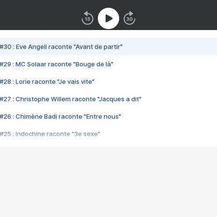
#30 : Eve Angeli raconte "Avant de partir"
#29 : MC Solaar raconte "Bouge de là"
28 : Lorie raconte "Je vais vite"
#27 : Christophe Willem raconte "Jacques a dit"
#26 : Chimène Badi raconte "Entre nous"
#25 : Indochine raconte "3e sexe"
#24 : Zaho raconte "C'est chelou"
#23 : Patrick Bruel raconte "Au café des délices"
#22 : Kyo raconte "Le chemin"
#21 : Nolwenn Leroy raconte "Cassé"