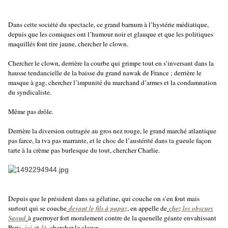
Dans cette société du spectacle, ce grand barnum à l’hystérie médiatique,
depuis que les comiques ont l’humour noir et glauque et que les politiques
maquillés font rire jaune, chercher le clown.
Chercher le clown, derrière la courbe qui grimpe tout en s’inversant dans la
hausse tendancielle de la baisse du grand nawak de France ; derrière le
masque à gag, chercher l’impunité du marchand d’armes et la condamnation
du syndicaliste.
Même pas drôle.
Derrière la diversion outragée au gros nez rouge, le grand marché atlantique
pas farce, la tva pas marrante, et le choc de l’austérité dans ta gueule façon
tarte à la crème pas burlesque du tout, chercher Charlie.
Depuis que le président dans sa gélatine, qui couche on s’en fout mais
surtout qui se couche
devant le fils à papaz
, en appelle de
chez les obscurs
Saoud
à guerroyer fort moralement contre de la quenelle géante envahissant
Paris,
ici
et
là
,
chercher le clown.