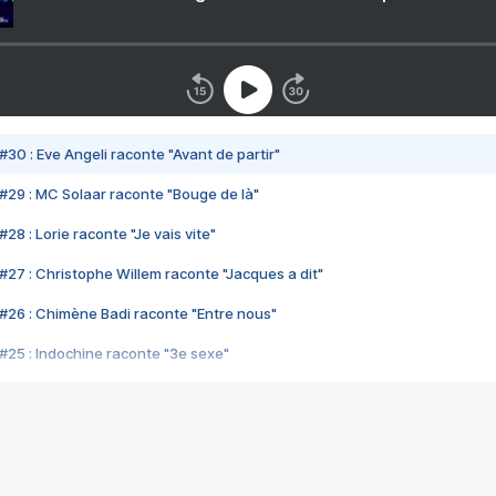
#30 : Eve Angeli raconte "Avant de partir"
#29 : MC Solaar raconte "Bouge de là"
28 : Lorie raconte "Je vais vite"
#27 : Christophe Willem raconte "Jacques a dit"
#26 : Chimène Badi raconte "Entre nous"
#25 : Indochine raconte "3e sexe"
#24 : Zaho raconte "C'est chelou"
#23 : Patrick Bruel raconte "Au café des délices"
#22 : Kyo raconte "Le chemin"