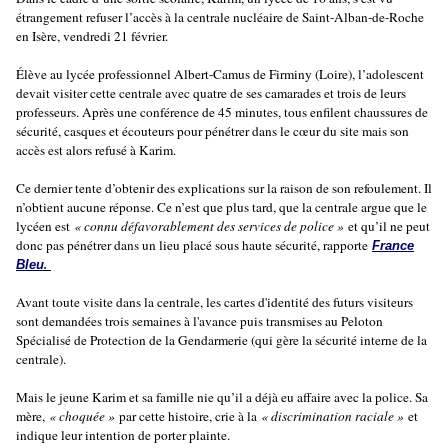
étrangement refuser l’accès à la centrale nucléaire de Saint-Alban-de-Roche
en Isère, vendredi 21 février.
Élève au lycée professionnel Albert-Camus de Firminy (Loire), l’adolescent
devait visiter cette centrale avec quatre de ses camarades et trois de leurs
professeurs. Après une conférence de 45 minutes, tous enfilent chaussures de
sécurité, casques et écouteurs pour pénétrer dans le cœur du site mais son
accès est alors refusé à Karim.
Ce dernier tente d’obtenir des explications sur la raison de son refoulement. Il
n’obtient aucune réponse. Ce n’est que plus tard, que la centrale argue que le
lycéen est
« connu défavorablement des services de police »
et qu’il ne peut
donc pas pénétrer dans un lieu placé sous haute sécurité, rapporte
France
.
Bleu
Avant toute visite dans la centrale, les cartes d'identité des futurs visiteurs
sont demandées trois semaines à l'avance puis transmises au Peloton
Spécialisé de Protection de la Gendarmerie (qui gère la sécurité interne de la
centrale).
Mais le jeune Karim et sa famille nie qu’il a déjà eu affaire avec la police. Sa
mère,
« choquée »
par cette histoire, crie à la
« discrimination raciale »
et
indique leur intention de porter plainte.