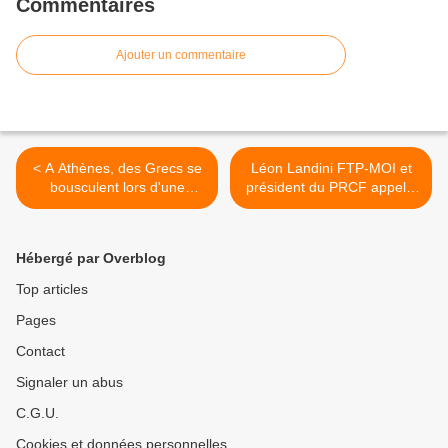
Commentaires
Ajouter un commentaire
< A Athènes, des Grecs se
Léon Landini FTP-MOI et
bousculent lors d'une
président du PRCF appelle
distribution de nourriture
à la résistance contre l’UE
gratuite
[Vidéo] >
Hébergé par Overblog
Top articles
Pages
Contact
Signaler un abus
C.G.U.
Cookies et données personnelles