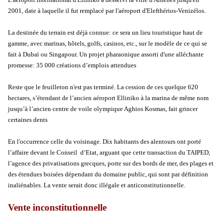
2001, date à laquelle il fut remplacé par l'aéroport d'Elefthérios-Venizélos.
La destinée du terrain est déjà connue: ce sera un lieu touristique haut de
gamme, avec marinas, hôtels, golfs, casinos, etc., sur le modèle de ce qui se
fait à Dubaï ou Singapour. Un projet pharaonique assorti d'une alléchante
promesse: 35 000 créations d’emplois attendues
Reste que le feuilleton n'est pas terminé. La cession de ces quelque 620
hectares, s’étendant de l’ancien aéroport Elliniko à la marina de même nom
jusqu’à l’ancien centre de voile olympique Aghios Kosmas, fait grincer
certaines dents
En l'occurrence celle du voisinage. Dix habitants des alentours ont porté
l’affaire devant le Conseil d‘Etat, arguant que cette transaction du TAIPED,
l’agence des privatisations grecques, porte sur des bords de mer, des plages et
des étendues boisées dépendant du domaine public, qui sont par définition
inaliénables. La vente serait donc illégale et anticonstitutionnelle.
Vente inconstitutionnelle