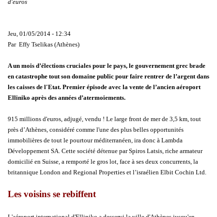
d'euros
Jeu, 01/05/2014 - 12:34
Par
Effy Tselikas (Athènes)
A un mois d’élections cruciales pour le pays, le gouvernement grec brade
en catastrophe tout son domaine public pour faire rentrer de l’argent dans
les caisses de l'Etat. Premier épisode avec la vente de l’ancien aéroport
Elliniko après des années d’atermoiements.
915 millions d'euros, adjugé, vendu ! Le large front de mer de 3,5 km, tout
près d’Athènes, considéré comme l'une des plus belles opportunités
immobilières de tout le pourtour méditerranéen, ira donc à Lambda
Développement SA. Cette société détenue par Spiros Latsis, riche armateur
domicilié en Suisse, a remporté le gros lot, face à ses deux concurrents, la
britannique London and Regional Properties et l’israélien Elbit Cochin Ltd.
Les voisins se rebiffent
L'aéroport international d'Elliniko a desservi la ville d'Athènes jusqu'en