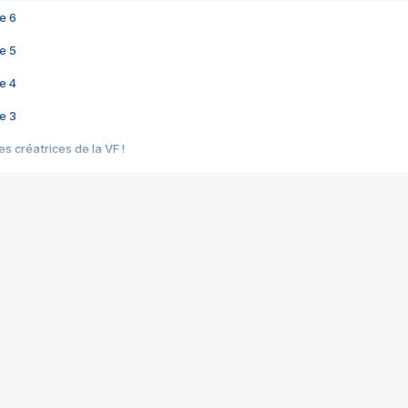
e 6
e 5
e 4
e 3
s créatrices de la VF !
e 2
e 1
e Mektoub My Love arrive enfin ! Rencontre avec Shaïn Boumedine et Sal
i : après Toni en famille
elle réalise le bouleversant Dites lui que je l'aime
ais ! Rencontre autour de Vie privée de Rebecca Zlotowski
 de Marguerite, Grave... Rencontre avec Ella Rumpf