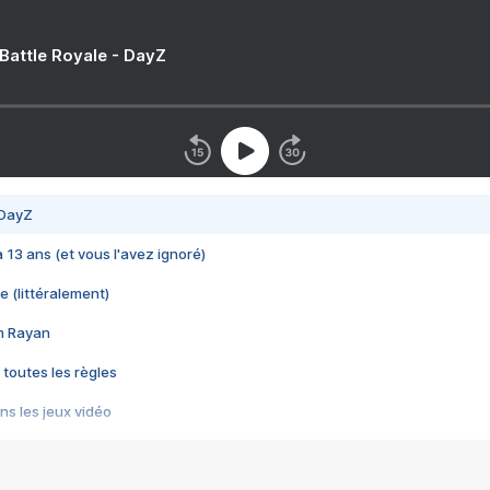
 Battle Royale - DayZ
 DayZ
 a 13 ans (et vous l'avez ignoré)
e (littéralement)
im Rayan
 toutes les règles
s les jeux vidéo
us choquant de Rockstar ? - Le scandale BULLY