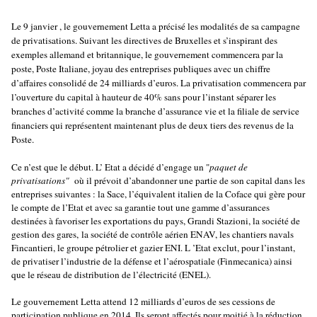
Le 9 janvier , le gouvernement Letta a précisé les modalités de sa campagne
de privatisations. Suivant les directives de Bruxelles et s’inspirant des
exemples allemand et britannique, le gouvernement commencera par la
poste, Poste Italiane, joyau des entreprises publiques avec un chiffre
d’affaires consolidé de 24 milliards d’euros. La privatisation commencera par
l’ouverture du capital à hauteur de 40% sans pour l’instant séparer les
branches d’activité comme la branche d’assurance vie et la filiale de service
financiers qui représentent maintenant plus de deux tiers des revenus de la
Poste.
Ce n’est que le début. L’ Etat a décidé d’engage un "
paquet de
privatisations"
où il prévoit d’abandonner une partie de son capital dans les
entreprises suivantes : la Sace, l’équivalent italien de la Coface qui gère pour
le compte de l’Etat et avec sa garantie tout une gamme d’assurances
destinées à favoriser les exportations du pays, Grandi Stazioni, la société de
gestion des gares, la société de contrôle aérien ENAV, les chantiers navals
Fincantieri, le groupe pétrolier et gazier ENI. L ’Etat exclut, pour l’instant,
de privatiser l’industrie de la défense et l’aérospatiale (Finmecanica) ainsi
que le réseau de distribution de l’électricité (ENEL).
Le gouvernement Letta attend 12 milliards d’euros de ses cessions de
participation publique en 2014. Ils seront affectés pour moitié à la réduction