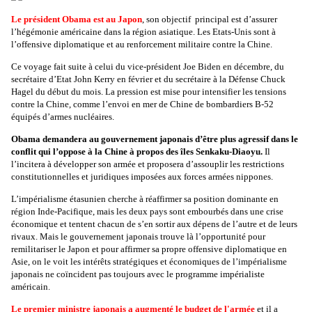
L
e président Obama est au Japon
, son objectif principal est d’assurer
l’hégémonie américaine dans la région asiatique. Les Etats-Unis sont à
l’offensive diplomatique et au renforcement militaire contre la Chine.
Ce voyage fait suite à celui du vice-président Joe Biden en décembre, du
secrétaire d’Etat John Kerry en février et du secrétaire à la Défense Chuck
Hagel du début du mois. La pression est mise pour intensifier les tensions
contre la Chine, comme l’envoi en mer de Chine de bombardiers B-52
équipés d’armes nucléaires.
Obama demandera au gouvernement japonais d’être plus agressif dans le
conflit qui l’oppose à la Chine à propos des îles Senkaku-Diaoyu.
Il
l’incitera à développer son armée et proposera d’assouplir les restrictions
constitutionnelles et juridiques imposées aux forces armées nippones.
L’impérialisme étasunien cherche à réaffirmer sa position dominante en
région Inde-Pacifique, mais les deux pays sont embourbés dans une crise
économique et tentent chacun de s’en sortir aux dépens de l’autre et de leurs
rivaux. Mais le gouvernement japonais trouve là l’opportunité pour
remilitariser le Japon et pour affirmer sa propre offensive diplomatique en
Asie, on le voit les intérêts stratégiques et économiques de l’impérialisme
japonais ne coïncident pas toujours avec le programme impérialiste
américain.
Le premier ministre japonais a augmenté le budget de l'armée
et il a