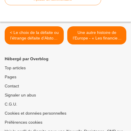
< Le choix de la défaite ou
Une autre histoire de
l’étrange défaite d’Alstom,
l’Europe - « Les financiers
écho aux travaux d’Annie
sont au coeur de ce projet »
Lacroix-Riz sur la
(1) Par François Ruffin >
collaboration
Hébergé par Overblog
Top articles
Pages
Contact
Signaler un abus
C.G.U.
Cookies et données personnelles
Préférences cookies