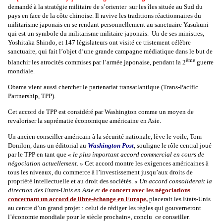
demandé à la stratégie militaire de s’orienter sur les îles située au Sud du
pays en face de la côte chinoise. Il ravive les traditions réactionnaires du
militarisme japonais en se rendant personnellement au sanctuaire Yasukuni
qui est un symbole du militarisme militaire japonais. Un de ses ministres,
Yoshitaka Shindo, et 147 législateurs ont visité ce tristement célèbre
sanctuaire, qui fait l’objet d’une grande campagne médiatique dans le but de
ème
blanchir les atrocités commises par l’armée japonaise, pendant la 2
guerre
mondiale.
Obama vient aussi chercher le partenariat transatlantique (Trans-Pacific
Partnership, TPP).
Cet accord de TPP est considéré par Washington comme un moyen de
revaloriser la suprématie économique américaine en Asie.
Un ancien conseiller américain à la sécurité nationale, lève le voile, Tom
Donilon, dans un éditorial au
Washington Post
, souligne le rôle central joué
par le TPP en tant que
« le plus important accord commercial en cours de
négociation actuellement. »
Cet accord montre les exigences américaines à
tous les niveaux, du commerce à l’investissement jusqu’aux droits de
propriété intellectuelle et au droit des sociétés.
« Un accord consoliderait la
direction des Etats-Unis en Asie
e
t
de concert avec les négociations
concernant un accord de libre-échange en Europe
,
placerait les Etats-Unis
au centre d’un grand projet : celui de rédiger les règles qui gouverneront
l’économie mondiale pour le siècle prochain», conclu ce conseiller.