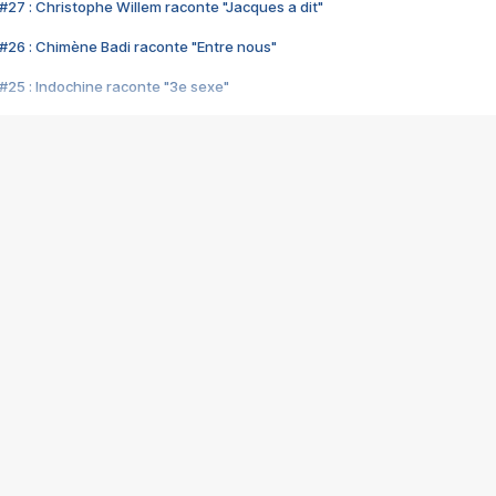
#27 : Christophe Willem raconte "Jacques a dit"
#26 : Chimène Badi raconte "Entre nous"
#25 : Indochine raconte "3e sexe"
#24 : Zaho raconte "C'est chelou"
#23 : Patrick Bruel raconte "Au café des délices"
#22 : Kyo raconte "Le chemin"
#21 : Nolwenn Leroy raconte "Cassé"
#20 : Patrick Hernandez raconte "Born to be alive"
#19 : Lorie raconte "Près de moi"
#18 : Michael Jones raconte "A nos actes manqués" (avec Jean-Jacque
#17 : Khaled raconte "Aïcha"
#16 : Corneille raconte "Parce qu'on vient de loin"
#15 : Indochine raconte "L'aventurier"