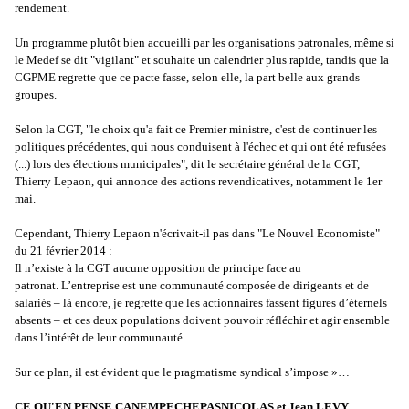
rendement.
Un programme plutôt bien accueilli par les organisations patronales, même si
le Medef se dit "vigilant" et souhaite un calendrier plus rapide, tandis que la
CGPME regrette que ce pacte fasse, selon elle, la part belle aux grands
groupes.
Selon la CGT, "le choix qu'a fait ce Premier ministre, c'est de continuer les
politiques précédentes, qui nous conduisent à l'échec et qui ont été refusées
(...) lors des élections municipales", dit le secrétaire général de la CGT,
Thierry Lepaon, qui annonce des actions revendicatives, notamment le 1er
mai.
Cependant, Thierry Lepaon n'écrivait-il pas dans "Le Nouvel Economiste"
du 21 février 2014 :
Il n’existe à la CGT aucune opposition de principe face au
patronat. L’entreprise est une communauté composée de dirigeants et de
salariés – là encore, je regrette que les actionnaires fassent figures d’éternels
absents – et ces deux populations doivent pouvoir réfléchir et agir ensemble
dans l’intérêt de leur communauté.
Sur ce plan, il est évident que le pragmatisme syndical s’impose »…
CE QU'EN PENSE CANEMPECHEPASNICOLAS et Jean LEVY