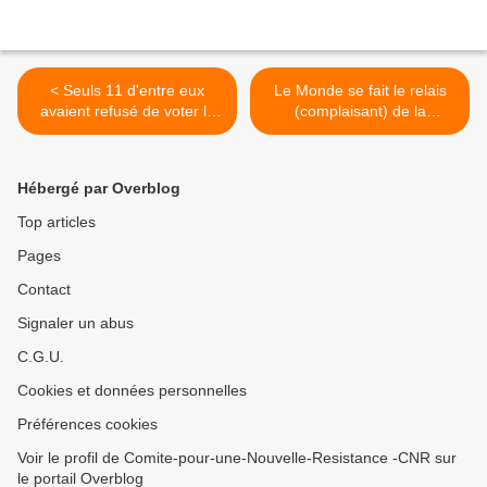
< Seuls 11 d'entre eux
Le Monde se fait le relais
avaient refusé de voter la
(complaisant) de la
confiance à M.Valls. Et
propagande (libérale) de la
maintenant ?
fondation Bertelsmann. >
Hébergé par Overblog
Top articles
Pages
Contact
Signaler un abus
C.G.U.
Cookies et données personnelles
Préférences cookies
Voir le profil de Comite-pour-une-Nouvelle-Resistance -CNR sur
le portail Overblog