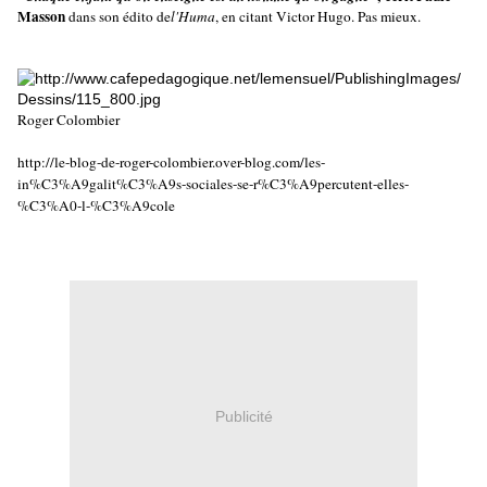
Masson
dans son édito de
l'Huma
, en citant Victor Hugo. Pas mieux.
Roger Colombier
http://le-blog-de-roger-colombier.over-blog.com/les-
in%C3%A9galit%C3%A9s-sociales-se-r%C3%A9percutent-elles-
%C3%A0-l-%C3%A9cole
Publicité