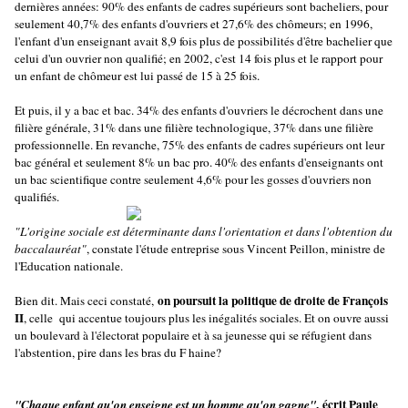
dernières années: 90% des enfants de cadres supérieurs sont bacheliers, pour
seulement 40,7% des enfants d'ouvriers et 27,6% des chômeurs; en 1996,
l'enfant d'un enseignant avait 8,9 fois plus de possibilités d'être bachelier que
celui d'un ouvrier non qualifié; en 2002, c'est 14 fois plus et le rapport pour
un enfant de chômeur est lui passé de 15 à 25 fois.
Et puis, il y a bac et bac. 34% des enfants d'ouvriers le décrochent dans une
filière générale, 31% dans une filière technologique, 37% dans une filière
professionnelle. En revanche, 75% des enfants de cadres supérieurs ont leur
bac général et seulement 8% un bac pro. 40% des enfants d'enseignants ont
un bac scientifique contre seulement 4,6% pour les gosses d'ouvriers non
qualifiés.
"L'origine sociale est déterminante dans l'orientation et dans l'obtention du
baccalauréat"
, constate l'étude entreprise sous Vincent Peillon, ministre de
l'Education nationale.
on poursuit la politique de droite de François
Bien dit. Mais ceci constaté,
II
, celle qui accentue toujours plus les inégalités sociales. Et on ouvre aussi
un boulevard à l'électorat populaire et à sa jeunesse qui se réfugient dans
l'abstention, pire dans les bras du F haine?
, écrit Paule
"Chaque enfant qu'on enseigne est un homme qu'on gagne"