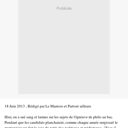
Publicité
18 Juin 2013
, Rédigé par Le Mantois et Partout ailleurs
Hier, on a sué sang et larmes sur les sujets de l'épreuve de philo au bac.
Pendant que les candidats planchaient, comme chaque année surgissait le
marronnier qui fait la joie du petit clos politique et médiatique:
"Faut-il