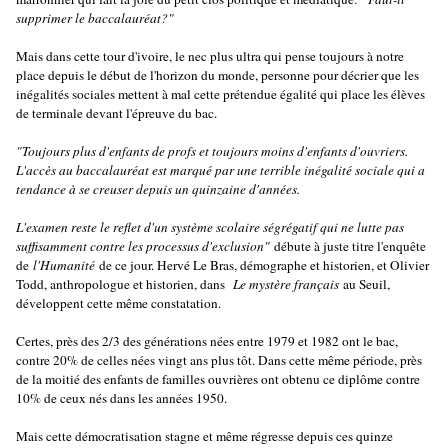
supprimer le baccalauréat?"
Mais dans cette tour d'ivoire, le nec plus ultra qui pense toujours à notre
place depuis le début de l'horizon du monde, personne pour décrier que les
inégalités sociales mettent à mal cette prétendue égalité qui place les élèves
de terminale devant l'épreuve du bac.
"Toujours plus d'enfants de profs et toujours moins d'enfants d'ouvriers.
L'accès au baccalauréat est marqué par une terrible inégalité sociale qui a
tendance à se creuser depuis un quinzaine d'années.
L'examen reste le reflet d'un système scolaire ségrégatif qui ne lutte pas
suffisamment contre les processus d'exclusion"
débute à juste titre l'enquête
de
l'Humanité
de ce jour. Hervé Le Bras, démographe et historien, et Olivier
Todd, anthropologue et historien, dans
Le mystère français
au Seuil,
développent cette même constatation.
Certes, près des 2/3 des générations nées entre 1979 et 1982 ont le bac,
contre 20% de celles nées vingt ans plus tôt. Dans cette même période, près
de la moitié des enfants de familles ouvrières ont obtenu ce diplôme contre
10% de ceux nés dans les années 1950.
Mais cette démocratisation stagne et même régresse depuis ces quinze