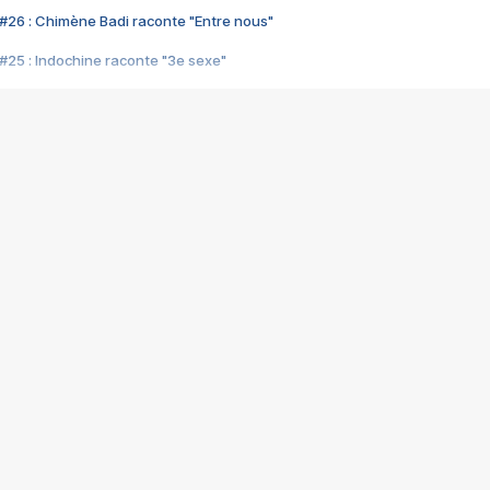
#26 : Chimène Badi raconte "Entre nous"
#25 : Indochine raconte "3e sexe"
#24 : Zaho raconte "C'est chelou"
#23 : Patrick Bruel raconte "Au café des délices"
#22 : Kyo raconte "Le chemin"
#21 : Nolwenn Leroy raconte "Cassé"
#20 : Patrick Hernandez raconte "Born to be alive"
#19 : Lorie raconte "Près de moi"
#18 : Michael Jones raconte "A nos actes manqués" (avec Jean-Jacque
#17 : Khaled raconte "Aïcha"
#16 : Corneille raconte "Parce qu'on vient de loin"
#15 : Indochine raconte "L'aventurier"