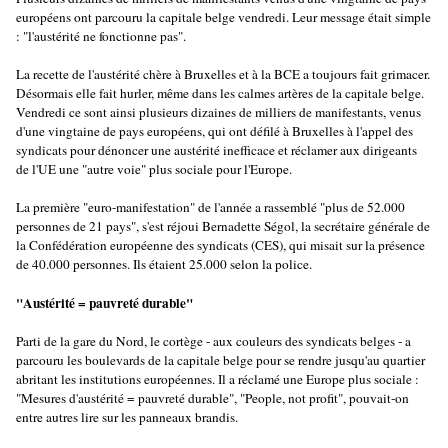
européens ont parcouru la capitale belge vendredi. Leur message était simple
: "l'austérité ne fonctionne pas".
La recette de l'austérité chère à Bruxelles et à la BCE a toujours fait grimacer.
Désormais elle fait hurler, même dans les calmes artères de la capitale belge.
Vendredi ce sont ainsi plusieurs dizaines de milliers de manifestants, venus
d'une vingtaine de pays européens, qui ont défilé à Bruxelles à l'appel des
syndicats pour dénoncer une austérité inefficace et réclamer aux dirigeants
de l'UE une "autre voie" plus sociale pour l'Europe.
La première "euro-manifestation" de l'année a rassemblé "plus de 52.000
personnes de 21 pays", s'est réjoui Bernadette Ségol, la secrétaire générale de
la Confédération européenne des syndicats (CES), qui misait sur la présence
de 40.000 personnes. Ils étaient 25.000 selon la police.
"Austérité = pauvreté durable"
Parti de la gare du Nord, le cortège - aux couleurs des syndicats belges - a
parcouru les boulevards de la capitale belge pour se rendre jusqu'au quartier
abritant les institutions européennes. Il a réclamé une Europe plus sociale :
"Mesures d'austérité = pauvreté durable", "People, not profit", pouvait-on
entre autres lire sur les panneaux brandis.