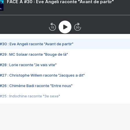
FACE A #30 : Eve Angeli raconte "Avant de partir"
#30 : Eve Angeli raconte "Avant de partir"
#29 : MC Solaar raconte "Bouge de là"
28 : Lorie raconte "Je vais vite"
#27 : Christophe Willem raconte "Jacques a dit"
#26 : Chimène Badi raconte "Entre nous"
#25 : Indochine raconte "3e sexe"
#24 : Zaho raconte "C'est chelou"
#23 : Patrick Bruel raconte "Au café des délices"
#22 : Kyo raconte "Le chemin"