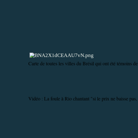
Carte de toutes les villes du Brésil qui ont été témoins d
Vidéo : La foule à Rio chantant "si le prix ne baisse pas, 