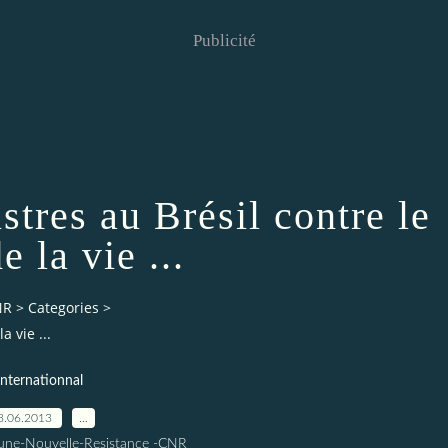
Publicité
tres au Brésil contre le
e la vie ...
NR
>
Categories
>
 vie ...
Internationnal
8.06.2013
…
une-Nouvelle-Resistance -CNR