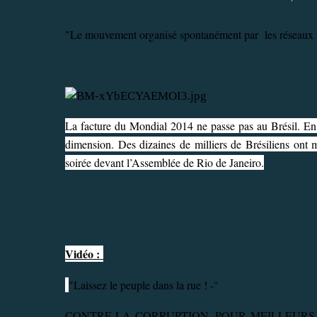
"Le mouvement organisé spontanément par les réseaux so
La facture du Mondial 2014 ne passe pas au Brésil. En 
dimension. Des dizaines de milliers de Brésiliens ont ma
soirée devant l’Assemblée de Rio de Janeiro.
Vidéo :
"Laissez le peuple dans la rue ! -"
CONTRE LA CORRUPTION, POUR MEILLEURS T