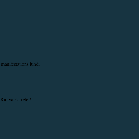
e manifestations lundi
Rio va s'arrêter!"