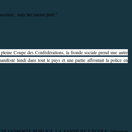
ciaux , sans lier aucun parti "
pleine Coupe des Confédérations, la fronde sociale prend une autre
nifesté lundi dans tout le pays et une partie affrontait la police en
RANSPORTS PUBLICS, LA SANTÉ ET L'ÉCOLE. Dépenser