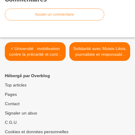
Ajouter un commentaire
< Université : mobilisation
Solidarité avec Moisis Litsis,
contre la précarité et contre
journaliste et responsable
la poursuite de la politique
syndical grec, menacé par
de la droite
les fascistes >
Hébergé par Overblog
Top articles
Pages
Contact
Signaler un abus
C.G.U.
Cookies et données personnelles