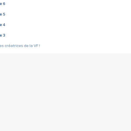
e 6
e 5
e 4
e 3
s créatrices de la VF !
e 2
e 1
e Mektoub My Love arrive enfin ! Rencontre avec Shaïn Boumedine et Sal
i : après Toni en famille
elle réalise le bouleversant Dites lui que je l'aime
ais ! Rencontre autour de Vie privée de Rebecca Zlotowski
 de Marguerite, Grave... Rencontre avec Ella Rumpf
 Les Rêveurs, un film intime sur la santé mentale