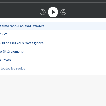
nsformé l’ennui en chef-d’œuvre
 DayZ
 a 13 ans (et vous l'avez ignoré)
e (littéralement)
im Rayan
 toutes les règles
s les jeux vidéo
us choquant de Rockstar ? - Le scandale BULLY
e plus moche de Steam
du RÊVE tourne au CAUCHEMAR