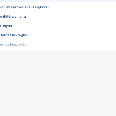
 a 13 ans (et vous l'avez ignoré)
e (littéralement)
im Rayan
 toutes les règles
s les jeux vidéo
us choquant de Rockstar ? - Le scandale BULLY
e plus moche de Steam
du RÊVE tourne au CAUCHEMAR
pendant 8 heures
it… à tort
umiliés par un jeu vidéo
ire - Final Fantasy 8