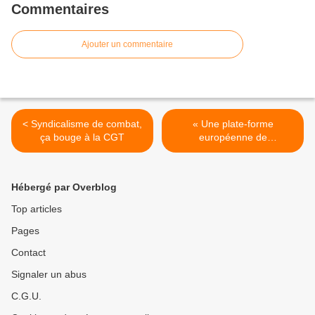
Commentaires
Ajouter un commentaire
< Syndicalisme de combat,
« Une plate-forme
ça bouge à la CGT
européenne de
revendications pour la paix
» proposée par 4 partis
communistes et ouvriers >
Hébergé par Overblog
Top articles
Pages
Contact
Signaler un abus
C.G.U.