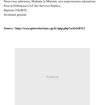
Nous vous adressons, Madame la Ministre, nos respectueuses salutations.
Pour la Fédération CGT des Services Publics,
Baptiste TALBOT,
Secrétaire général
Source :
http://www.spterritoriaux.cgt.
fr/spip.php?article8112
Publicité