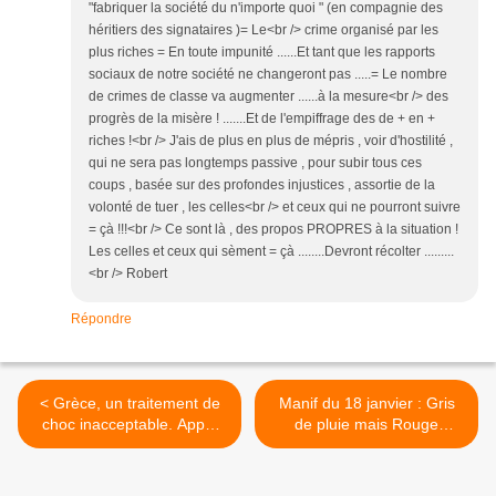
"fabriquer la société du n'importe quoi " (en compagnie des
héritiers des signataires )= Le<br /> crime organisé par les
plus riches = En toute impunité ......Et tant que les rapports
sociaux de notre société ne changeront pas .....= Le nombre
de crimes de classe va augmenter ......à la mesure<br /> des
progrès de la misère ! .......Et de l'empiffrage des de + en +
riches !<br /> J'ais de plus en plus de mépris , voir d'hostilité ,
qui ne sera pas longtemps passive , pour subir tous ces
coups , basée sur des profondes injustices , assortie de la
volonté de tuer , les celles<br /> et ceux qui ne pourront suivre
= çà !!!<br /> Ce sont là , des propos PROPRES à la situation !
Les celles et ceux qui sèment = çà ........Devront récolter .........
<br /> Robert
Répondre
< Grèce, un traitement de
Manif du 18 janvier : Gris
choc inacceptable. Appel
de pluie mais Rouge
des syndicats français de la
d’espoir ! >
Fédération mondiale des
travailleurs scientifiques.