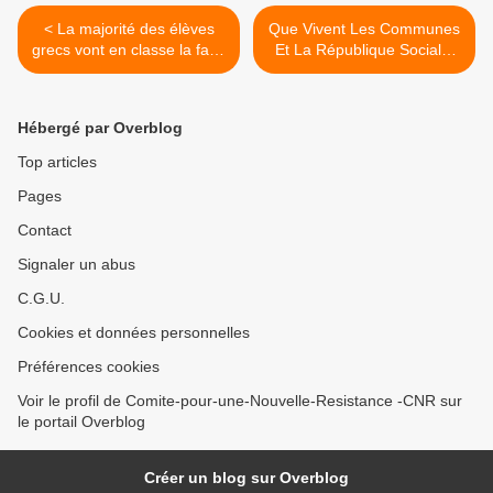
< La majorité des élèves
Que Vivent Les Communes
grecs vont en classe la faim
Et La République Sociale,
au ventre : conséquence
Souveraine, Une Et
tragique des politiques
Indivisible ! >
imposées par l'Union
Hébergé par Overblog
européenne
Top articles
Pages
Contact
Signaler un abus
C.G.U.
Cookies et données personnelles
Préférences cookies
Voir le profil de Comite-pour-une-Nouvelle-Resistance -CNR sur
le portail Overblog
Créer un blog sur Overblog