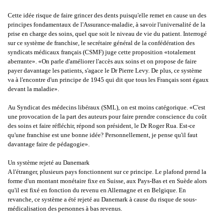
Cette idée risque de faire grincer des dents puisqu'elle remet en cause un des
principes fondamentaux de l'Assurance-maladie, à savoir l'universalité de la
prise en charge des soins, quel que soit le niveau de vie du patient. Interrogé
sur ce système de franchise, le secrétaire général de la confédération des
syndicats médicaux français (CSMF) juge cette proposition «totalement
aberrante». «On parle d'améliorer l'accès aux soins et on propose de faire
payer davantage les patients, s'agace le Dr Pierre Levy. De plus, ce système
va à l'encontre d'un principe de 1945 qui dit que tous les Français sont égaux
devant la maladie».
Au Syndicat des médecins libéraux (SML), on est moins catégorique. «C'est
une provocation de la part des auteurs pour faire prendre conscience du coût
des soins et faire réfléchir, répond son président, le Dr Roger Rua. Est-ce
qu'une franchise est une bonne idée? Personnellement, je pense qu'il faut
davantage faire de pédagogie».
Un système rejeté au Danemark
A l'étranger, plusieurs pays fonctionnent sur ce principe. Le plafond prend la
forme d'un montant monétaire fixe en Suisse, aux Pays-Bas et en Suède alors
qu'il est fixé en fonction du revenu en Allemagne et en Belgique. En
revanche, ce système a été rejeté au Danemark à cause du risque de sous-
médicalisation des personnes à bas revenus.