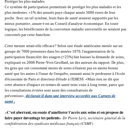
Protéger les plus malades
Ce système de participation permettrait de protéger les plus malades et les
plus modestes. «1% des assurés paye chaque année 5000 euros de leur
poche. Avec un tel système, leurs frais de santé seraient supportés par les
mieux portants», assure-t-on au Conseil d'analyse économique. En toute
logique, les bénéficiaires de la couverture maladie universelle ne seraient pas
concernés par cette franchise.
Cette mesure serait-elle efficace? Selon une étude américaine menée sur un
groupe de 7000 personnes dans les années 1970, l'augmentation de la
participation financière des usagers (+25%) fait baisser la demande de soins,
expliquait en 2008 Pierre-Yves Geoffard, un des auteurs du rapport. De plus,
les gens qui ont consommé moins de soins n'étaient pas en moins bonne
santé que les autres à l'issue de l'enquête, assurait aussi le professeur à l'école
d'économie de Paris et directeur d'étude à l'EHESS. «Mais rien ne dit que
cette absence d'impact en termes de santé reste vraie à long terme, parce que
les consultations évitées sont aussi des consultations de
prévention»,
déclarait-il dans une interview accordée aux Carnets de
santé
.
C'est aberrant, on essaie d'améliorer l'accès aux soins et on propose de
«
faire payer davantage les patients
»
Dr Pierre Levy, secrétaire général de la
confédération des syndicats médicaux français (CSMF)