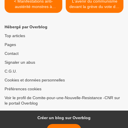
< Manifestations anti-
L'avenir du communisme
austérité monstres à
devant la grève du vote des
Bruxelles
ouvriers, et autres
considérations >
Hébergé par Overblog
Top articles
Pages
Contact
Signaler un abus
C.G.U.
Cookies et données personnelles
Préférences cookies
Voir le profil de Comite-pour-une-Nouvelle-Resistance -CNR sur
le portail Overblog
Créer un blog sur Overblog