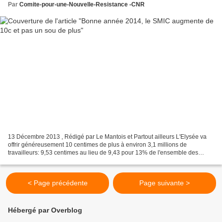
Par
Comite-pour-une-Nouvelle-Resistance -CNR
13 Décembre 2013 , Rédigé par Le Mantois et Partout ailleurs L'Elysée va
offrir généreusement 10 centimes de plus à environ 3,1 millions de
travailleurs: 9,53 centimes au lieu de 9,43 pour 13% de l'ensemble des
salariés. En janvier, ils étaient un demi-million...
< Page précédente
Page suivante >
Hébergé par Overblog