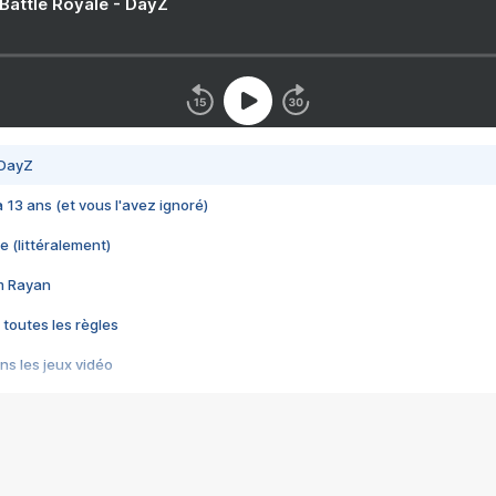
 Battle Royale - DayZ
 DayZ
 a 13 ans (et vous l'avez ignoré)
e (littéralement)
im Rayan
 toutes les règles
s les jeux vidéo
us choquant de Rockstar ? - Le scandale BULLY
e plus moche de Steam
du RÊVE tourne au CAUCHEMAR