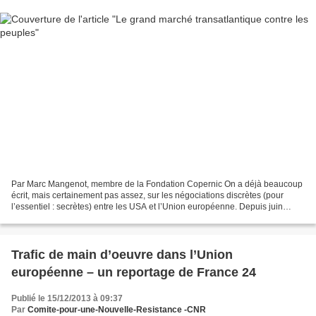
Par Marc Mangenot, membre de la Fondation Copernic On a déjà beaucoup
écrit, mais certainement pas assez, sur les négociations discrètes (pour
l’essentiel : secrètes) entre les USA et l’Union européenne. Depuis juin
dernier (2013), c’est officiel : il...
Trafic de main d’oeuvre dans l’Union
européenne – un reportage de France 24
Publié le 15/12/2013 à 09:37
Par
Comite-pour-une-Nouvelle-Resistance -CNR