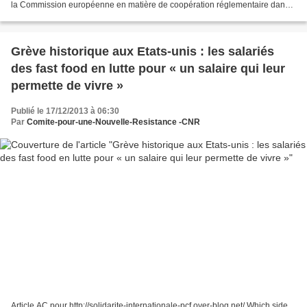
la Commission européenne en matière de coopération réglementaire dans
le cadre du futur « marché transatlantique »...
Grève historique aux Etats-unis : les salariés
des fast food en lutte pour « un salaire qui leur
permette de vivre »
Publié le 17/12/2013 à 06:30
Par
Comite-pour-une-Nouvelle-Resistance -CNR
Article AC pour http://solidarite-internationale-pcf.over-blog.net/ Which side