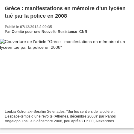
Grèce : manifestations en mémoire d’un lycéen
tué par la police en 2008
Publié le 07/12/2013 à 09:35
Par
Comite-pour-une-Nouvelle-Resistance -CNR
Loukia Kotronaki-Serafim Seferiades, "Sur les sentiers de la colère :
L’espace-temps d’une révolte (Athènes, décembre 2008)" par Panos
Angelopoulos Le 6 décembre 2008, peu après 21 h 00, Alexandros
Grigoropoulos, un élève de 15 ans, est assassiné par...