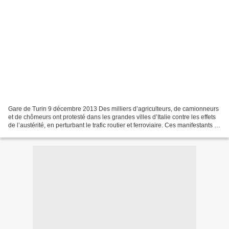
Gare de Turin 9 décembre 2013 Des milliers d’agriculteurs, de camionneurs
et de chômeurs ont protesté dans les grandes villes d’Italie contre les effets
de l’austérité, en perturbant le trafic routier et ferroviaire. Ces manifestants se
revendiquent du...