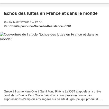
pcf.over-blog.net/ Cette nouvelle inquiétante...
Echos des luttes en France et dans le monde
Publié le 07/12/2013 à 12:55
Par
Comite-pour-une-Nouvelle-Resistance -CNR
Grève à l’usine Kem One à Saint Fond Rhône La CGT a appelé à la grève
jeudi dans l’usine Kem One à Saint-Fons pour protester contre des
suppressions d’emplois envisagées sur ce site du groupe, qui produit du
PVC et se trouve en redressement judiciaire...