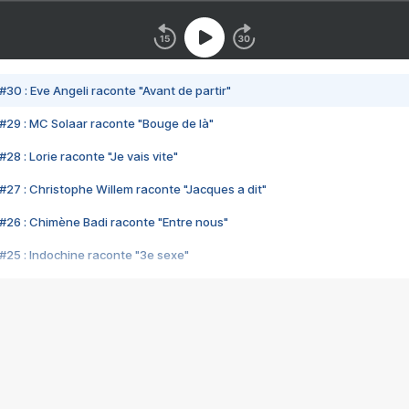
#30 : Eve Angeli raconte "Avant de partir"
#29 : MC Solaar raconte "Bouge de là"
28 : Lorie raconte "Je vais vite"
#27 : Christophe Willem raconte "Jacques a dit"
#26 : Chimène Badi raconte "Entre nous"
#25 : Indochine raconte "3e sexe"
#24 : Zaho raconte "C'est chelou"
#23 : Patrick Bruel raconte "Au café des délices"
#22 : Kyo raconte "Le chemin"
#21 : Nolwenn Leroy raconte "Cassé"