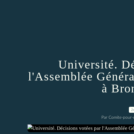
Université. D
l'Assemblée Généra
à Bro
2
Par Comite-pour-