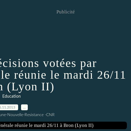
Publicité
écisions votées par
le réunie le mardi 26/11
n (Lyon II)
Education
6.11.2013
…
une-Nouvelle-Resistance -CNR