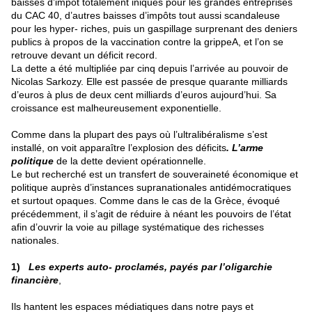
baisses d’impôt totalement iniques pour les grandes entreprises
du CAC 40, d’autres baisses d’impôts tout aussi scandaleuse
pour les hyper- riches, puis un gaspillage surprenant des deniers
publics à propos de la vaccination contre la grippeA, et l’on se
retrouve devant un déficit record.
La dette a été multipliée par cinq depuis l’arrivée au pouvoir de
Nicolas Sarkozy. Elle est passée de presque quarante milliards
d’euros à plus de deux cent milliards d’euros aujourd’hui. Sa
croissance est malheureusement exponentielle.
Comme dans la plupart des pays où l’ultralibéralisme s’est
installé, on voit apparaître l’explosion des déficits
. L’arme
politique
de la dette devient opérationnelle.
Le but recherché est un transfert de souveraineté économique et
politique auprès d’instances supranationales antidémocratiques
et surtout opaques. Comme dans le cas de la Grèce, évoqué
précédemment, il s’agit de réduire à néant les pouvoirs de l’état
afin d’ouvrir la voie au pillage systématique des richesses
nationales.
1)
Les experts auto- proclamés, payés par l’oligarchie
financière
,
Ils hantent les espaces médiatiques dans notre pays et