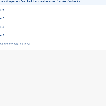
bey Maguire, c'est lui ! Rencontre avec Damien Witecka
e 6
e 5
e 4
e 3
s créatrices de la VF !
e 2
e 1
e Mektoub My Love arrive enfin ! Rencontre avec Shaïn Boumedine et Sal
i : après Toni en famille
elle réalise le bouleversant Dites lui que je l'aime
ais ! Rencontre autour de Vie privée de Rebecca Zlotowski
 de Marguerite, Grave... Rencontre avec Ella Rumpf