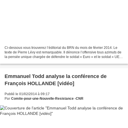
Ci-dessous vous trouverez l’éditorial du BRN du mois de février 2014. Le
texte de Pierre Lévy est remarquable. Il dénonce l’offensive tous azimuts de
la pensée unique chargée de défendre le soldat « Euro » et le soldat « UE »
dans la bataille idéologique...
Emmanuel Todd analyse la conférence de
François HOLLANDE [vidéo]
Publié le 01/02/2014 à 09:17
Par
Comite-pour-une-Nouvelle-Resistance -CNR