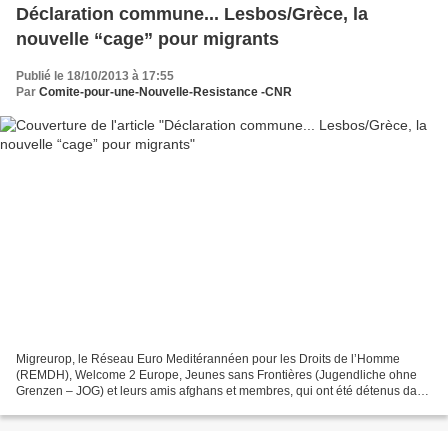
Déclaration commune... Lesbos/Grèce, la
nouvelle “cage” pour migrants
Publié le 18/10/2013 à 17:55
Par
Comite-pour-une-Nouvelle-Resistance -CNR
Migreurop, le Réseau Euro Meditérannéen pour les Droits de l’Homme
(REMDH), Welcome 2 Europe, Jeunes sans Frontières (Jugendliche ohne
Grenzen – JOG) et leurs amis afghans et membres, qui ont été détenus dans
l’enfer de Pagani en 2009 et de retour à Lesbos...