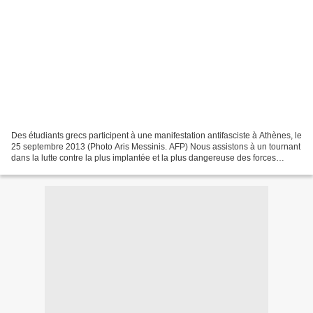
Des étudiants grecs participent à une manifestation antifasciste à Athènes, le
25 septembre 2013 (Photo Aris Messinis. AFP) Nous assistons à un tournant
dans la lutte contre la plus implantée et la plus dangereuse des forces
néonazies d'Europe. Dans l'arrestation...