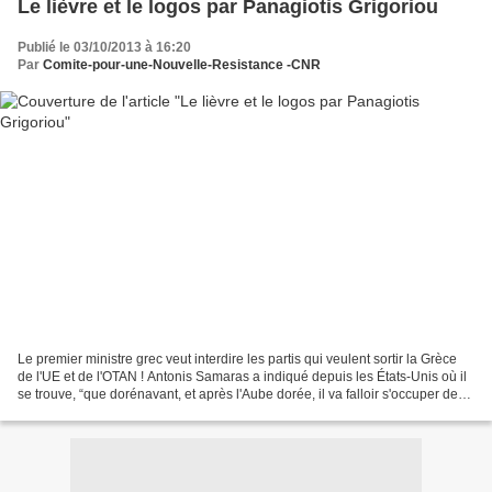
Le lièvre et le logos par Panagiotis Grigoriou
Publié le 03/10/2013 à 16:20
Par
Comite-pour-une-Nouvelle-Resistance -CNR
Le premier ministre grec veut interdire les partis qui veulent sortir la Grèce
de l'UE et de l'OTAN ! Antonis Samaras a indiqué depuis les États-Unis où il
se trouve, “que dorénavant, et après l'Aube dorée, il va falloir s'occuper des
autres extrémismes,...