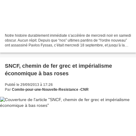
Notre histoire durablement immédiate s’accélère de mercredi noir en samedi
obscur. Aucun répit. Depuis que “nos” ultimes pantins de “l'ordre nouveau”
ont assassiné Pavlos Fyssas, c’était mercredi 18 septembre, et jusqu’à la
journée de ce samedi 28 où,...
SNCF, chemin de fer grec et impérialisme
économique à bas roses
Publié le 29/09/2013 à 17:26
Par
Comite-pour-une-Nouvelle-Resistance -CNR