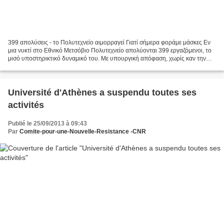
399 απολύσεις - το Πολυτεχνείο αιμορραγεί Γιατί σήμερα φοράμε μάσκες Εν
μια νυκτί στο Εθνικό Μετσόβιο Πολυτεχνείο απολύονται 399 εργαζόμενοι, το
μισό υποστηρικτικό δυναμικό του. Με υπουργική απόφαση, χωρίς καν την
έγκριση της Βουλής - οι στοιχειώδεις...
Université d'Athènes a suspendu toutes ses
activités
Publié le 25/09/2013 à 09:43
Par
Comite-pour-une-Nouvelle-Resistance -CNR