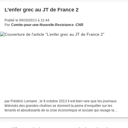
L’enfer grec au JT de France 2
Publié le 09/10/2013 à 11:44
Par
Comite-pour-une-Nouvelle-Resistance -CNR
par Frédéric Lemaire , le 9 octobre 2013 Il est bien rare que les journaux
télévisés des grandes chaînes se donnent la peine d’enquêter sur les
tenants et aboutissants de la crise économique et sociale qui ravage la
Grèce depuis plus de 4 ans. Cela renvoie...