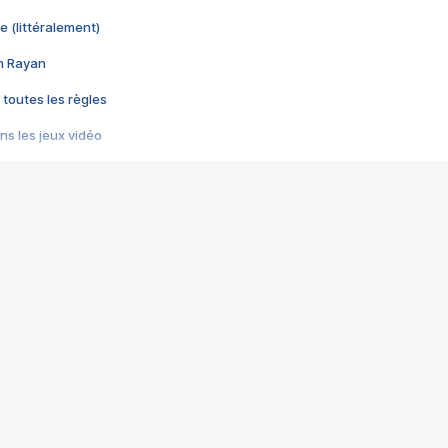
e (littéralement)
im Rayan
 toutes les règles
s les jeux vidéo
us choquant de Rockstar ? - Le scandale BULLY
e plus moche de Steam
du RÊVE tourne au CAUCHEMAR
pendant 8 heures
it… à tort
umiliés par un jeu vidéo
ire - Final Fantasy 8
ti un empire - Age of Empires