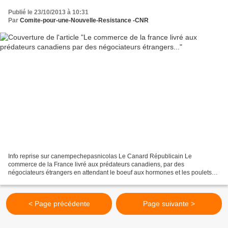
Publié le 23/10/2013 à 10:31
Par
Comite-pour-une-Nouvelle-Resistance -CNR
Info reprise sur canempechepasnicolas Le Canard Républicain Le
commerce de la France livré aux prédateurs canadiens, par des
négociateurs étrangers en attendant le boeuf aux hormones et les poulets
javelisés Accord de « libre-échange » entre l’Union européenne...
< Page précédente
Page suivante >