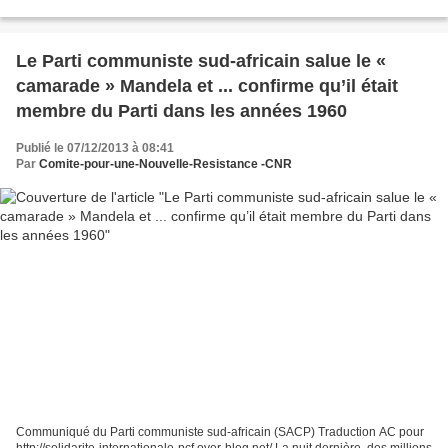
pcf.over-blog.net/ Cette nouvelle inquiétante...
Le Parti communiste sud-africain salue le «
camarade » Mandela et ... confirme qu’il était
membre du Parti dans les années 1960
Publié le 07/12/2013 à 08:41
Par
Comite-pour-une-Nouvelle-Resistance -CNR
Communiqué du Parti communiste sud-africain (SACP) Traduction AC pour
http://solidarite-internationale-pcf.over-blog.net/ La nuit dernière, des millions