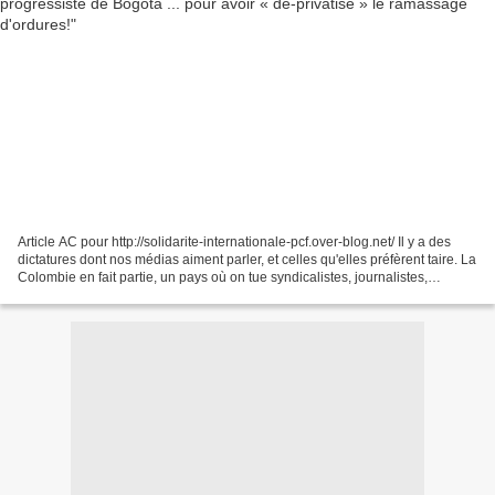
Article AC pour http://solidarite-internationale-pcf.over-blog.net/ Il y a des
dictatures dont nos médias aiment parler, et celles qu'elles préfèrent taire. La
Colombie en fait partie, un pays où on tue syndicalistes, journalistes,
opposants. Où un État...