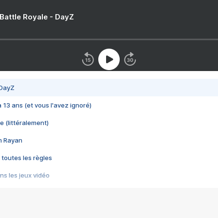
 Battle Royale - DayZ
 DayZ
 a 13 ans (et vous l'avez ignoré)
e (littéralement)
im Rayan
 toutes les règles
s les jeux vidéo
us choquant de Rockstar ? - Le scandale BULLY
e plus moche de Steam