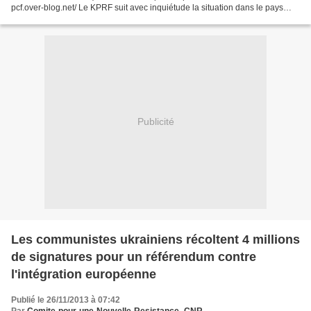
pcf.over-blog.net/ Le KPRF suit avec inquiétude la situation dans le pays
frère ukrainien. Dans les vingt-quatre dernières...
Publicité
Les communistes ukrainiens récoltent 4 millions
de signatures pour un référendum contre
l'intégration européenne
Publié le 26/11/2013 à 07:42
Par
Comite-pour-une-Nouvelle-Resistance -CNR