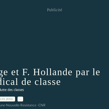
Publicité
e et F. Hollande par le
dical de classe
lutte des classes
6.01.2014
…
une-Nouvelle-Resistance -CNR