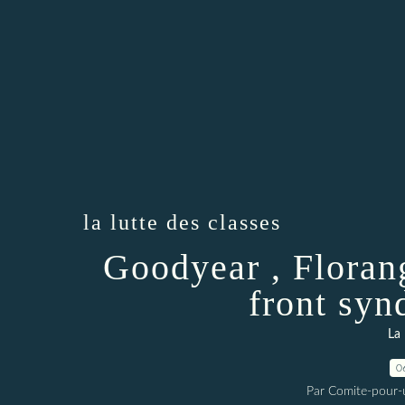
la lutte des classes
Goodyear , Florang
front syn
La 
0
Par Comite-pour-