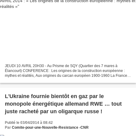
JEUDI 10 AVRIL 20H30 - Au Prisme de SQY (Quartier des 7 mares à
Élancourt) CONFERENCE : Les origines de la construction européenne :
mythes et réalités, Aux origines du carcan européen 1900-1960 La France
sous influence allemande et américaine par Annie...
L'Ukraine fournie bientôt en gaz par le
monopole énergétique allemand RWE … tout
juste racheté par un oligarque russe !
Publié le 03/04/2014 à 08:42
Par
Comite-pour-une-Nouvelle-Resistance -CNR