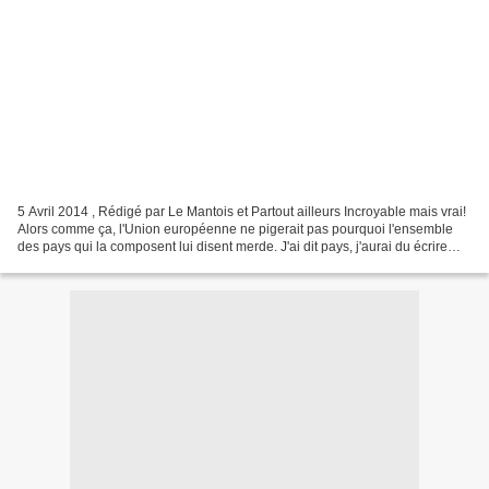
5 Avril 2014 , Rédigé par Le Mantois et Partout ailleurs Incroyable mais vrai!
Alors comme ça, l'Union européenne ne pigerait pas pourquoi l'ensemble
des pays qui la composent lui disent merde. J'ai dit pays, j'aurai du écrire
peuples, parce que les 28...