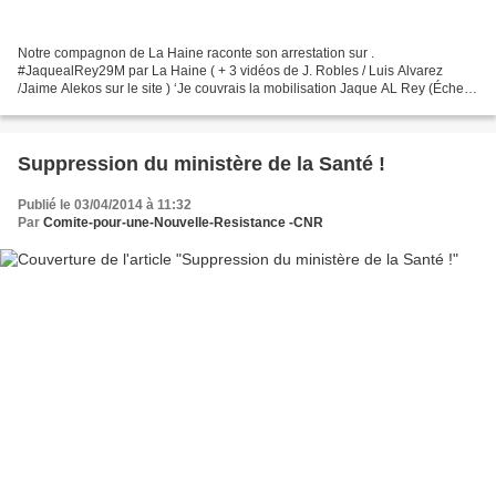
Notre compagnon de La Haine raconte son arrestation sur .
#JaquealRey29M par La Haine ( + 3 vidéos de J. Robles / Luis Alvarez
/Jaime Alekos sur le site ) ‘Je couvrais la mobilisation Jaque AL Rey (Échec
au Roi), prenant des photos et réalisant la couverture...
Suppression du ministère de la Santé !
Publié le 03/04/2014 à 11:32
Par
Comite-pour-une-Nouvelle-Resistance -CNR