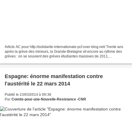
Article AC pour http://solidarite-internationale-pcf.over-blog.net/ Trente ans
après la grève des mineurs, la Grande-Bretagne vit encore au rythme des
grèves : on se souvient des grèves étudiantes massives de 2011,
aujourd'hui ce sont les postiers, cheminots,...
Espagne: énorme manifestation contre
l'austérité le 22 mars 2014
Publié le 23/03/2014 à 09:36
Par
Comite-pour-une-Nouvelle-Resistance -CNR