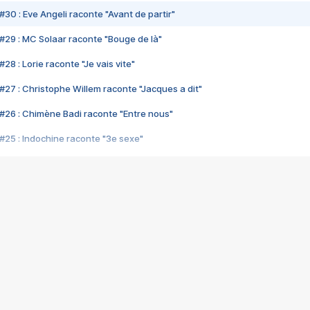
#30 : Eve Angeli raconte "Avant de partir"
#29 : MC Solaar raconte "Bouge de là"
28 : Lorie raconte "Je vais vite"
#27 : Christophe Willem raconte "Jacques a dit"
#26 : Chimène Badi raconte "Entre nous"
#25 : Indochine raconte "3e sexe"
#24 : Zaho raconte "C'est chelou"
#23 : Patrick Bruel raconte "Au café des délices"
#22 : Kyo raconte "Le chemin"
#21 : Nolwenn Leroy raconte "Cassé"
#20 : Patrick Hernandez raconte "Born to be alive"
#19 : Lorie raconte "Près de moi"