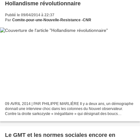
Hollandisme révolutionnaire
Publié le 09/04/2014 à 22:37
Par
Comite-pour-une-Nouvelle-Resistance -CNR
09 AVRIL 2014 | PAR PHILIPPE MARLIÈRE Il y a deux ans, un démographe
donnait une interview choc dans les colonnes du Nouvel observateur.
Contre la droite sarkozyste « inégalitaire » qui désignait des boucs
émissaires (immigrés, jeunes, chômeurs) comme...
Le GMT et les normes sociales encore en